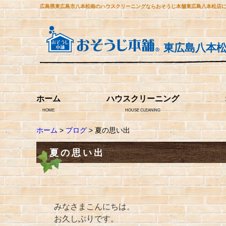
広島県東広島市八本松南のハウスクリーニングならおそうじ本舗東広島八本松店
東広島八本
ホーム
ハウスクリーニング
HOME
HOUSE CLEANING
ホーム
>
ブログ
> 夏の思い出
夏の思い出
みなさまこんにちは。
お久しぶりです。