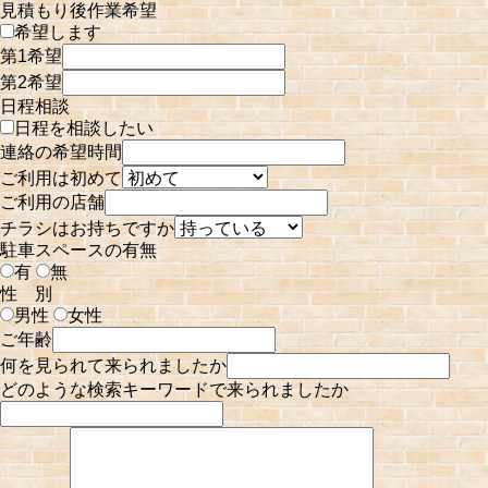
見積もり後作業希望
希望します
第1希望
第2希望
日程相談
日程を相談したい
連絡の希望時間
ご利用は初めて
ご利用の店舗
チラシはお持ちですか
駐車スペースの有無
有
無
性 別
男性
女性
ご年齢
何を見られて来られましたか
どのような検索キーワードで来られましたか